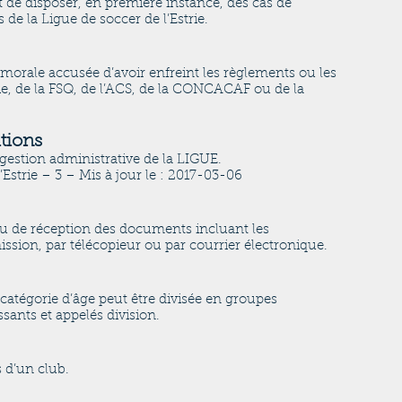
t de disposer, en première instance, des cas de
s de la Ligue de soccer de l’Estrie.
orale accusée d’avoir enfreint les règlements ou les
rie, de la FSQ, de l’ACS, de la CONCACAF ou de la
tions
 gestion administrative de la LIGUE.
Estrie – 3 – Mis à jour le : 2017-03-06
ou de réception des documents incluant les
ssion, par télécopieur ou par courrier électronique.
atégorie d’âge peut être divisée en groupes
ssants et appelés division.
 d’un club.