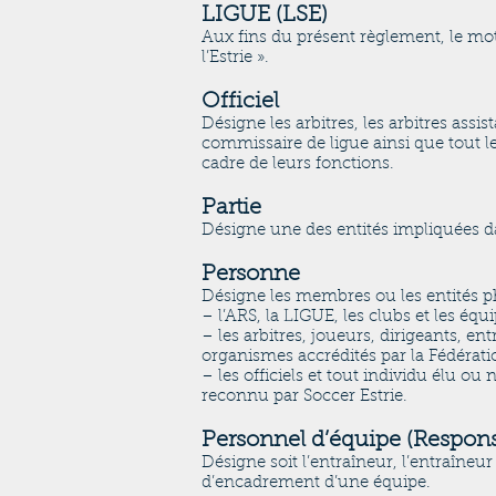
LIGUE (LSE)
Aux fins du présent règlement, le mot
l’Estrie ».
Officiel
Désigne les arbitres, les arbitres assi
commissaire de ligue ainsi que tout le
cadre de leurs fonctions.
Partie
Désigne une des entités impliquées d
Personne
Désigne les membres ou les entités p
– l’ARS, la LIGUE, les clubs et les éq
– les arbitres, joueurs, dirigeants, e
organismes accrédités par la Fédérati
– les officiels et tout individu élu
reconnu par Soccer Estrie.
Personnel d’équipe (Respons
Désigne soit l’entraîneur, l’entraîneu
d’encadrement d’une équipe.