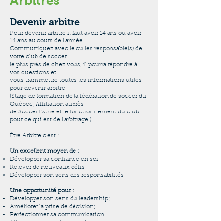
Arbitres
Devenir arbitre
Pour devenir arbitre il faut avoir 14 ans ou avoir
14 ans au cours de l’année.
Communiquez avec le ou les responsable(s) de
votre club de soccer
le plus près de chez vous, il pourra répondre à
vos questions et
vous transmettre toutes les informations utiles
pour devenir arbitre
(Stage de formation de la fédération de soccer du
Québec, Affiliation auprès
de Soccer Estrie et le fonctionnement du club
pour ce qui est de l’arbitrage.)
Être Arbitre c’est :
Un excellent moyen de :
Développer sa confiance en soi
Relever de nouveaux défis
Développer son sens des responsabilités
Une opportunité pour :
Développer son sens du leadership;
Améliorer la prise de décision;
Perfectionner sa communication