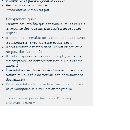
Alimenter sa passion pour le soccer
Renforcir sa personnalité
Améliorer sa vision du jeu
Comprendre que :
L’arbitre est l’athlète qui contrôle le jeu et veille à
la sécurité des joueurs ainsi qu’au respect des
règles;
Il se doit de connaître les Lois du Jeu et de savoir
les interpréter avec justesse et bon sens;
Il doit arbitrer le match dans l’esprit du jeu et le
respect des Lois du Jeu;
Il doit s’imposer par sa condition physique, sa
clairvoyance, sa compréhension du jeu et son
autorité;
Être arbitre c’est faire partie d’une équipe sur le
terrain qui a le rôle de voir au bon déroulement
des matchs
Devenir arbitre c’est améliorer autant sur le plan
psychologique que sur le plan physique.
Joins-toi a la grande famille de l’arbitrage
Dès Maintenant !!
Veuillez-nous
contacter
pour plus
d'informations.